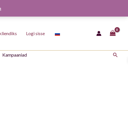
a
kliendiks
Logi sisse
Otsing
Kampaaniad