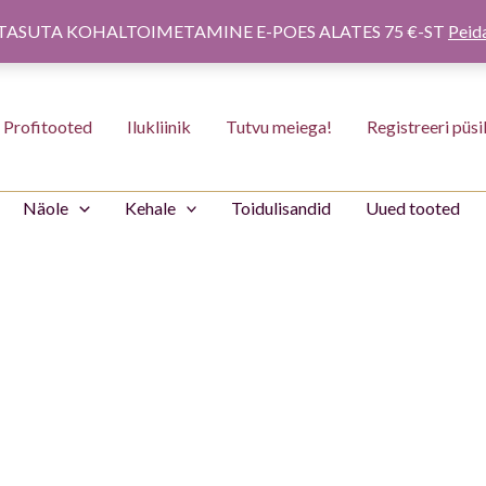
TASUTA KOHALTOIMETAMINE E-POES ALATES 75 €-ST
Peid
Profitooted
Ilukliinik
Tutvu meiega!
Registreeri püsi
Näole
Kehale
Toidulisandid
Uued tooted