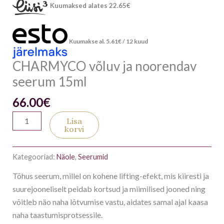
Kuumaksed alates
22.65
€
Kuumakse al.
5.61
€
/ 12 kuud
CHARMYCO võluv ja noorendav
seerum 15ml
66.00
€
Lisa
korvi
Kategooriad:
Näole
,
Seerumid
Tõhus seerum, millel on kohene lifting-efekt, mis kiiresti ja
suurejooneliselt peidab kortsud ja miimilised jooned ning
võitleb näo naha lõtvumise vastu, aidates samal ajal kaasa
naha taastumisprotsessile.