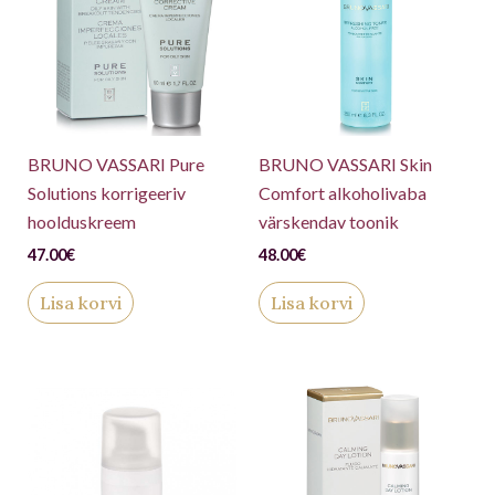
BRUNO VASSARI Pure
BRUNO VASSARI Skin
Solutions korrigeeriv
Comfort alkoholivaba
hoolduskreem
värskendav toonik
47.00
€
48.00
€
Lisa korvi
Lisa korvi