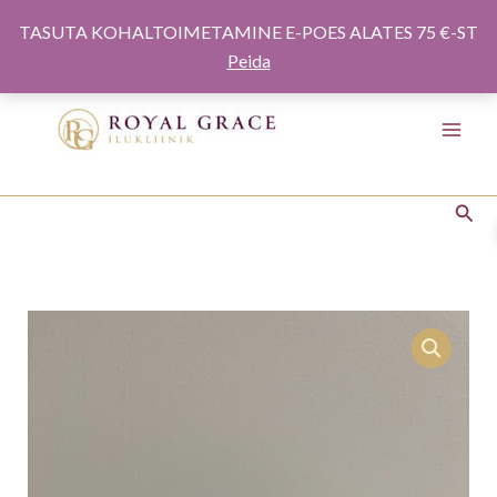
Minna
noorendav
TASUTA KOHALTOIMETAMINE E-POES ALATES 75 €-ST
sisule
seerum
Peida
15ml
kogus
Otsi
CHARMYCO
võluv
ja
noorendav
seerum
15ml
kogus