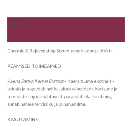
Kirjeldus
Lisainfo
Charmic & Rejuvenating Serum annab kohese efekti.
PEAMISED TOIMEAINED
Avena Sativa Kernel Extract
– Kaera tuuma ekstrakt -
toidab ja tugevdab nahka, aitab vähendada kortsude ja
tumedate ringide nähtavust, parandab elastsust ning
annab nahale tervisliku ja puhanud ilme.
KASUTAMINE