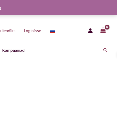
a
kliendiks
Logi sisse
Otsing
Kampaaniad