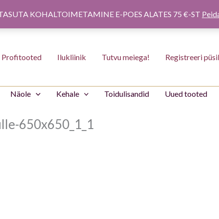
TASUTA KOHALTOIMETAMINE E-POES ALATES 75 €-ST
Peid
Profitooted
Ilukliinik
Tutvu meiega!
Registreeri püsi
Näole
Kehale
Toidulisandid
Uued tooted
lle-650x650_1_1