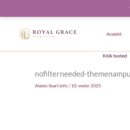
Minna
sisule
Avaleht
Kõik tooted
nofilterneeded-themenampu
Alates
iluart.info
/
10. veebr 2025