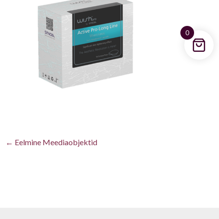
0
←
Eelmine Meediaobjektid