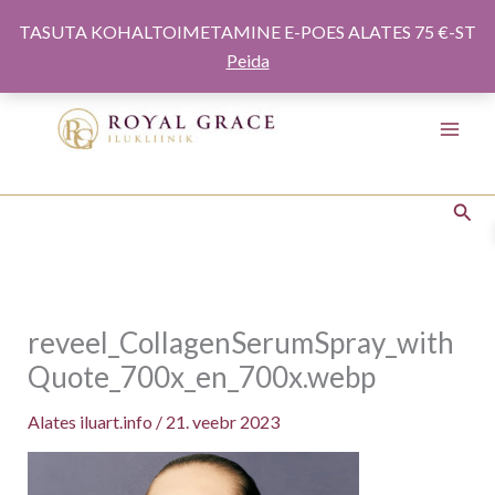
Minna
TASUTA KOHALTOIMETAMINE E-POES ALATES 75 €-ST
sisule
Peida
Otsi
reveel_CollagenSerumSpray_with
Quote_700x_en_700x.webp
Alates
iluart.info
/
21. veebr 2023