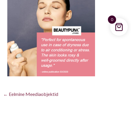
0
←
Eelmine Meediaobjektid