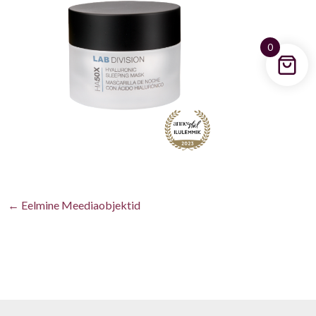
0
←
Eelmine Meediaobjektid